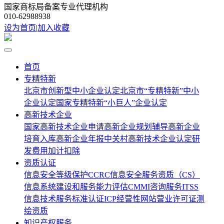
国家商标局备案专业代理机构
010-62988938
设为首页
|
加入收藏
首页
专精特新
北京市创新型中小企业认定
北京市“专精特新”中小
企业认定
国家专精特新“小巨人”企业认定
高新技术企业
国家高新技术企业申请
高新企业规划辅导
高新企业
培育入库
高新企业年报
中关村高新技术企业认定
研
发费用加计扣除
资质认证
信息安全等级保护
CCRC信息安全服务资质
（CS）
信息系统建设和服务能力评估
CMMI咨询服务
ITSS
信息技术服务标准认证
ICP经营性网站营业许可证
测
绘资质
知识产权服务